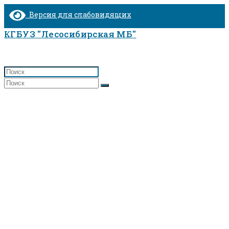
Перейти
Версия для слабовидящих
к
содержимому
КГБУЗ "Лесосибирская МБ"
Переключить
поиск
Акушерско — гинекологическое отделен
по
Главная
>
веб-
Акушерско — гинекологическое отде
сайту