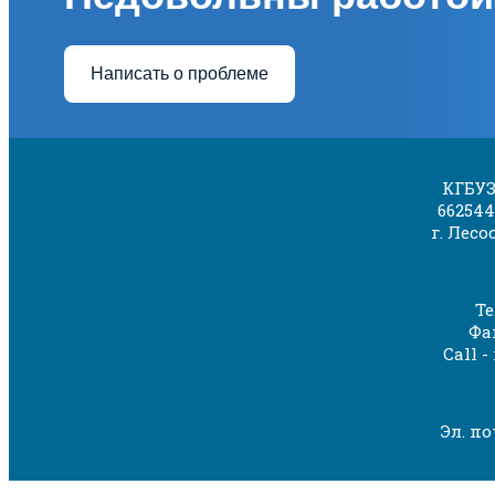
Написать о проблеме
КГБУЗ
662544
г. Лесо
Те
Фак
Call -
Эл. по