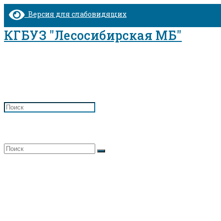
Перейти
Версия для слабовидящих
к
содержимому
КГБУЗ "Лесосибирская МБ"
Противотуберкулезное диспансерное о
Главная
>
Противотуберкулезное диспансерное