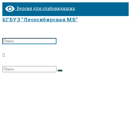
Перейти
Версия для слабовидящих
к
содержимому
КГБУЗ "Лесосибирская МБ"
Переключить
поиск
Памятка по безопасности подростков
по
Главная
>
веб-
Памятка по безопасности подростков
сайту