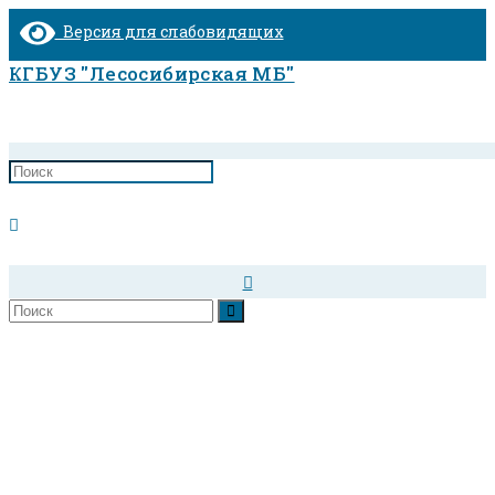
Перейти
Версия для слабовидящих
к
содержимому
КГБУЗ "Лесосибирская МБ"
Переключить
поиск
по
Рак носоглотки
веб-
Главная
>
сайту
Рак носоглотки