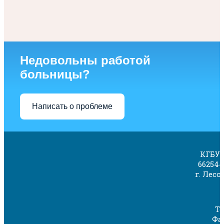
Недовольны работой
больницы?
Написать о проблеме
КГБУЗ
662544
г. Лесо
Те
Фак