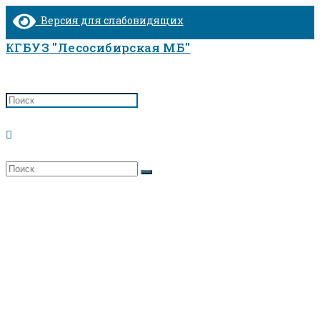
Перейти
Версия для слабовидящих
к
содержимому
КГБУЗ "Лесосибирская МБ"
Переключить
поиск
Акушерско-гинекологический дневной 
по
Главная
>
веб-
Акушерско-гинекологический дневно
сайту