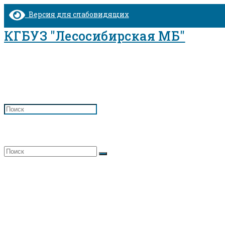
Перейти
Версия для слабовидящих
к
содержимому
КГБУЗ "Лесосибирская МБ"
Детская поликлиника №3
Главная
>
Детская поликлиника №3