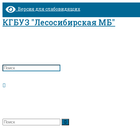
Перейти
Версия для слабовидящих
к
содержимому
КГБУЗ "Лесосибирская МБ"
Дневной стационар терапевтический №1