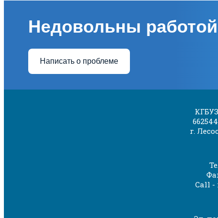
Недовольны работой
Написать о проблеме
КГБУЗ
662544
г. Лесо
Те
Фак
Call -