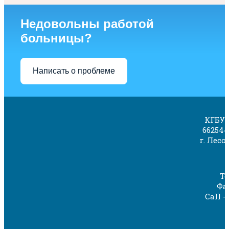
Недовольны работой
больницы?
Написать о проблеме
КГБУЗ
662544
г. Лесо
Те
Фак
Call -