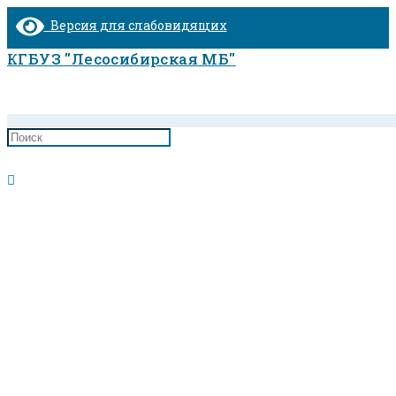
Перейти
Версия для слабовидящих
к
содержимому
КГБУЗ "Лесосибирская МБ"
Поликлиника для взрослых №2
Главная
>
Поликлиника для взрослых №2